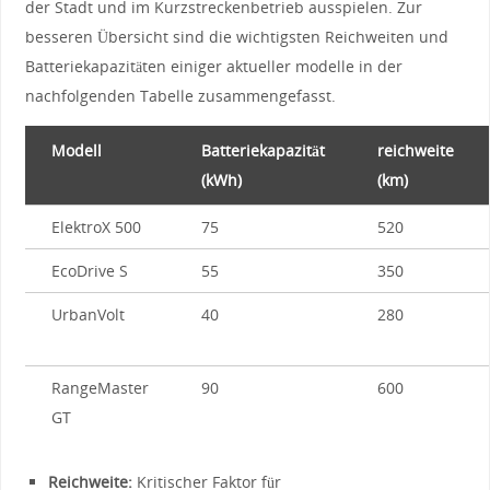
der Stadt und ​im Kurzstreckenbetrieb ​ausspielen. Zur​
besseren Übersicht sind⁢ die ⁤wichtigsten Reichweiten und
Batteriekapazitäten einiger aktueller modelle‌ in der⁤
nachfolgenden Tabelle zusammengefasst.
Modell
Batteriekapazität
reichweite⁤
(kWh)
(km)
ElektroX⁤ 500
75
520
EcoDrive S
55
350
UrbanVolt
40
280
RangeMaster
90
600
​GT
Reichweite:
Kritischer Faktor​ für