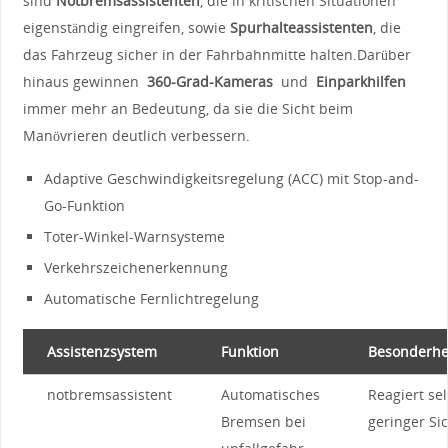
sind
Notbremsassistenten
, die in ⁣kritischen Situationen
‍eigenständig eingreifen,‌ sowie
Spurhalteassistenten
, die
das Fahrzeug sicher in ⁣der Fahrbahnmitte halten.Darüber
hinaus gewinnen ​
360-Grad-Kameras
⁣ und ‍
Einparkhilfen
immer mehr an Bedeutung, da ​sie die Sicht ⁣beim
Manövrieren deutlich verbessern.
Adaptive Geschwindigkeitsregelung ⁤(ACC) mit Stop-and-
Go-Funktion
Toter-Winkel-Warnsysteme
Verkehrszeichenerkennung
Automatische Fernlichtregelung
Assistenzsystem
Funktion
Besonderhe
notbremsassistent
Automatisches
Reagiert sel
Bremsen bei​
geringer Si