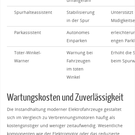
unfallgefahr
Spurhalteassistent
Stabilisierung
Unterstützt‌
in​ der Spur
Müdigkeits
Parkassistent
Autonomes
erleichterun
Einparken
⁢engen Park
Toter-Winkel-
Warnung bei
Erhöht​ die 
Warner
Fahrzeugen
beim Spurw
im toten
Winkel
Wartungskosten und Zuverlässigkeit
Die Instandhaltung moderner⁢ Elektrofahrzeuge gestaltet
sich im ⁣Vergleich zu⁢ Verbrennungsmotoren häufig als
kostengünstiger‌ und weniger ⁣zeitaufwendig. Wesentliche
komponenten‌ wie der⁤ Elektromotor oder das reduzierte