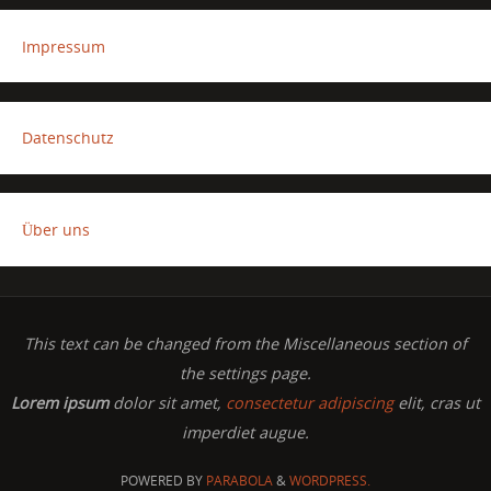
Impressum
Datenschutz
Über uns
This text can be changed from the Miscellaneous section of
the settings page.
Lorem ipsum
dolor sit amet,
consectetur adipiscing
elit, cras ut
imperdiet augue.
POWERED BY
PARABOLA
&
WORDPRESS.