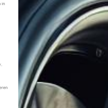
 in
r.
ieren