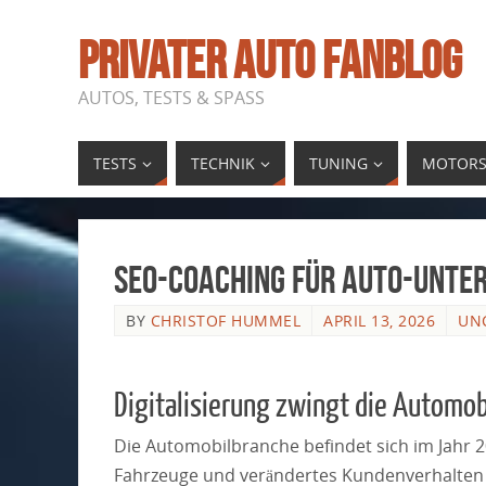
PRIVATER AUTO FANBLOG
AUTOS, TESTS & SPASS
TESTS
TECHNIK
TUNING
MOTORS
SEO-Coaching für Auto-Unte
BY
CHRISTOF HUMMEL
APRIL 13, 2026
UN
Digitalisierung zwingt die Autom
Die Automobilbranche befindet sich im Jahr 20
Fahrzeuge und verändertes Kundenverhalten s