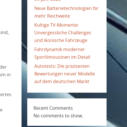
Neue Batterietechnologien für
mehr Reichweite
Kultige TV-Momente:
ind,
Unvergessliche Challenges
und ikonische Fahrzeuge
Fahrdynamik moderner
Sportlimousinen im Detail
Autotests: Die präzisesten
oder
Bewertungen neuer Modelle
um in
auf dem deutschen Markt
iertes
Recent Comments
se
No comments to show.