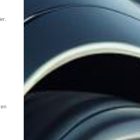
er.
ren