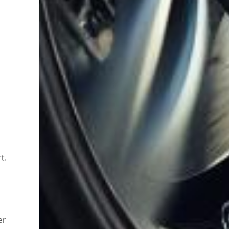
t.
er