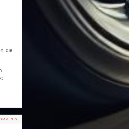
n, die
n
kt
COMMENTS