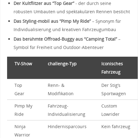
Der Kultflitzer aus “Top Gear”
-​ der durch seine
robusten Umbauten und spektakulären ⁤Rennen besticht
Das ‌Styling-mobil aus “Pimp My⁤ Ride”
– ⁣Synonym für
Individualisierung⁤ und kreativen Fahrzeugumbau
Das berühmte Offroad-Buggy aus “Camping Total”
–
Symbol ​für Freiheit und Outdoor-Abenteuer
TV-Show
challenge-Typ
Iconisches
Fahrzeug
Top
Renn- &
Der Stig’s⁢
Gear
Modifikation
Sportwagen
Pimp My
Fahrzeug-
Custom‌
Ride
Individualisierung
Lowrider
Ninja
Hindernisparcours
Kein‌ fahrzeug
⁢Warrior