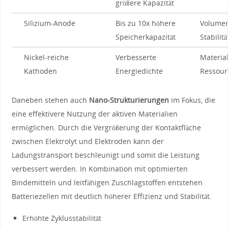
größere Kapazität
Silizium-Anode
Bis ⁣zu‌ 10x höhere
Volume
⁢Speicherkapazität
⁤Stabilitä
Nickel-reiche
Verbesserte
Materia
Kathoden
Energiedichte
Ressour
Daneben stehen auch
Nano-Strukturierungen
im Fokus, die⁤
eine ⁢effektivere ​Nutzung ⁤der aktiven Materialien
ermöglichen. Durch die ‌Vergrößerung⁤ der Kontaktfläche
zwischen Elektrolyt und Elektroden ⁤kann der
Ladungstransport⁤ beschleunigt und somit die Leistung
‍verbessert werden. In Kombination​ mit optimierten‌
Bindemitteln und leitfähigen Zuschlagstoffen entstehen
⁢Batteriezellen ‍mit deutlich höherer Effizienz und Stabilität.
Erhöhte Zyklusstabilität