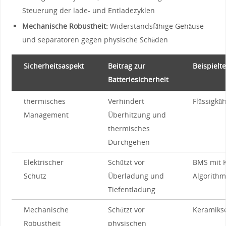
Steuerung der lade- und Entladezyklen
Mechanische‌ Robustheit:
⁢Widerstandsfähige Gehäuse​
und​ separatoren gegen ‌physische Schäden
Sicherheitsaspekt
Beitrag zur
Beispielt
Batteriesicherheit
thermisches⁢
Verhindert
Flüssigkü
Management
Überhitzung und⁣
thermisches
‍Durchgehen
Elektrischer
Schützt vor⁤
BMS ⁢mit K
Schutz
Überladung ⁤und ​
Algorith
Tiefentladung
Mechanische
Schützt vor
Keramiks
Robustheit
physischen