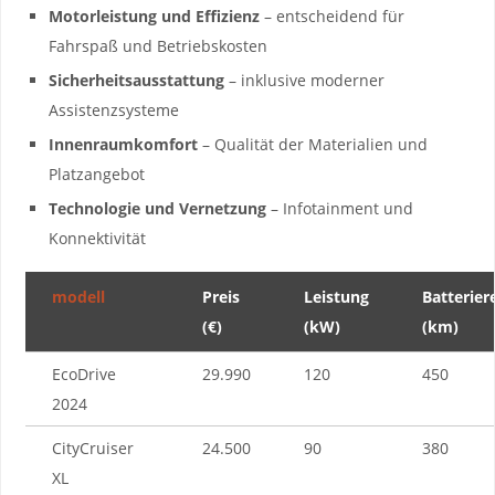
Motorleistung und⁣ Effizienz
– entscheidend‌ für
⁣Fahrspaß⁣ und ⁤Betriebskosten
Sicherheitsausstattung
– inklusive moderner
Assistenzsysteme
Innenraumkomfort
– Qualität der Materialien und
Platzangebot
Technologie​ und Vernetzung
– Infotainment und
Konnektivität
modell
Preis
Leistung
Batterier
(€)
(kW)
(km)
EcoDrive
29.990
120
450
2024
CityCruiser
24.500
90
380
XL