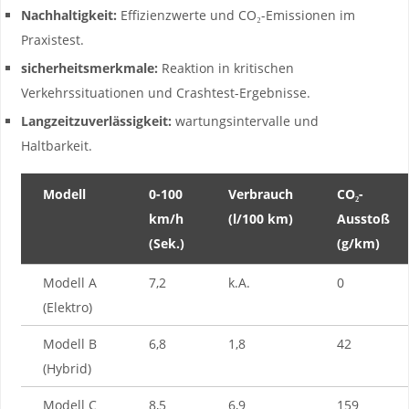
Nachhaltigkeit:
Effizienzwerte⁣ und⁤ CO₂-Emissionen im
Praxistest.
sicherheitsmerkmale:
Reaktion in kritischen
Verkehrssituationen und Crashtest-Ergebnisse.
Langzeitzuverlässigkeit:
wartungsintervalle ⁣und⁣
Haltbarkeit.
Modell
0-100
Verbrauch
CO₂-
km/h
⁣(l/100 ⁣km)
Ausstoß
(Sek.)
(g/km)
Modell A
7,2
k.A.
0
(Elektro)
Modell⁤ B
6,8
1,8
42
(Hybrid)
Modell C
8,5
6,9
159