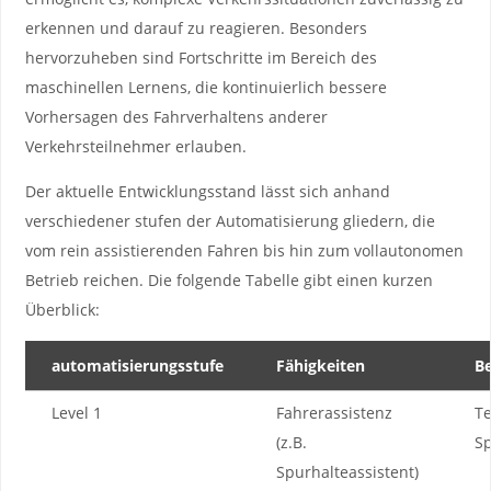
erkennen und darauf zu reagieren.​ Besonders ​
hervorzuheben ​sind Fortschritte im Bereich des
maschinellen⁤ Lernens, die kontinuierlich bessere
Vorhersagen des Fahrverhaltens‍ anderer
Verkehrsteilnehmer erlauben.
Der aktuelle Entwicklungsstand ⁢lässt sich anhand
verschiedener stufen der Automatisierung gliedern, die
‌vom rein assistierenden Fahren bis hin zum vollautonomen
Betrieb reichen. Die folgende Tabelle gibt einen kurzen
Überblick:
automatisierungsstufe
Fähigkeiten
Be
Level⁤ 1
Fahrerassistenz
Te
(z.B.
Sp
Spurhalteassistent)