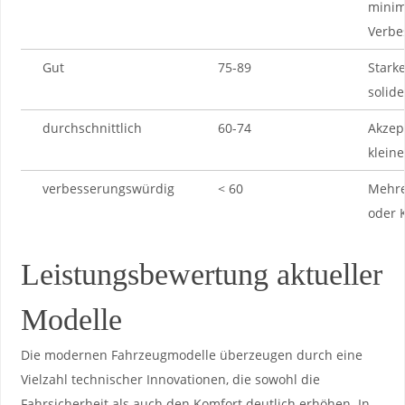
minim
Verbe
Gut
75-89
Starke
solide
durchschnittlich
60-74
Akzept
klein
verbesserungswürdig
< ​60
Mehrer
oder 
Leistungsbewertung ‍aktueller
Modelle
Die modernen Fahrzeugmodelle‌ überzeugen durch eine
‌Vielzahl technischer Innovationen, die ‌sowohl die
Fahrsicherheit als auch den ‍Komfort ⁣deutlich erhöhen. ⁤In