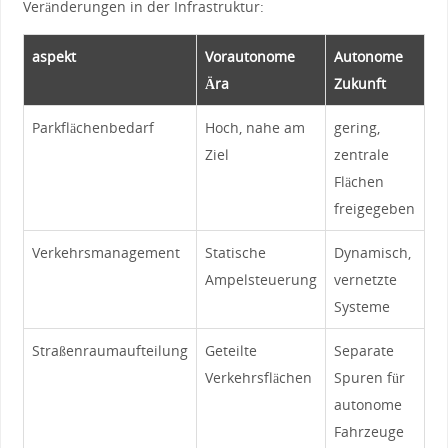
Veränderungen in der Infrastruktur:
aspekt
Vorautonome
Autonome
Ära
Zukunft
Parkflächenbedarf
Hoch, nahe am
gering,
Ziel
zentrale
Flächen
freigegeben
Verkehrsmanagement
Statische
Dynamisch,
Ampelsteuerung
vernetzte
‍Systeme
Straßenraumaufteilung
Geteilte
Separate
Verkehrsflächen
Spuren für
autonome
Fahrzeuge