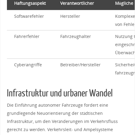
Haftungsaspekt
Verantwortlicher
Mögliche
Softwarefehler
Hersteller
Komplexe
von⁣ Fehl
Fahrerfehler
Fahrzeughalter
Nutzung t
eingeschr
Überwach
Cyberangriffe
Betreiber/Hersteller
Sicherhei
fahrzeug
Infrastruktur und‌ urbaner Wandel
Die Einführung autonomer Fahrzeuge fordert eine
grundlegende Neuorientierung der städtischen
Infrastruktur, um den Veränderungen im Verkehrsfluss
gerecht zu werden. Verkehrsleit- und Ampelsysteme