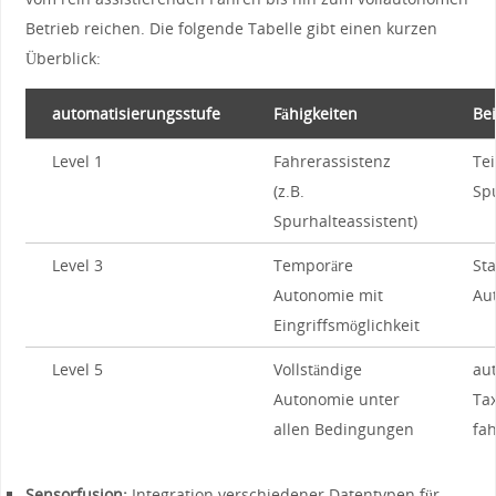
Betrieb reichen. Die folgende Tabelle gibt einen kurzen
Überblick:
automatisierungsstufe
Fähigkeiten
Bei
Level⁤ 1
Fahrerassistenz
Te
(z.B.
Sp
Spurhalteassistent)
Level 3
Temporäre
Sta
Autonomie mit
Au
Eingriffsmöglichkeit
Level 5
Vollständige
au
Autonomie unter
Ta
allen Bedingungen
⁤fa
Sensorfusion:
Integration verschiedener Datentypen‌ für​