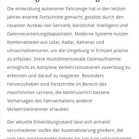
Die entwicklung​ autonomer Fahrzeuge hat in den letzten
Jahren enorme Fortschritte gemacht, gestützt durch den
rasanten Ausbau von Sensorik,​ künstlicher Intelligenz und
Datenverarbeitungskapazitäten. Moderne⁣ Systeme nutzen
Kombinationen aus Lidar, Radar, Kameras​ und
ultraschallsensoren, um die Umgebung in Echtzeit präzise
zu erfassen. Diese​ multidimensionale ⁢Datenaufnahme
ermöglicht es, komplexe Verkehrssituationen zuverlässig zu
erkennen und darauf zu reagieren.​ Besonders ​
hervorzuheben ​sind Fortschritte im Bereich des
maschinellen⁤ Lernens, die kontinuierlich bessere
Vorhersagen des Fahrverhaltens‍ anderer
Verkehrsteilnehmer erlauben.
Der aktuelle Entwicklungsstand ⁢lässt sich anhand
verschiedener stufen der Automatisierung gliedern, die
‌vom rein assistierenden Fahren bis hin zum vollautonomen