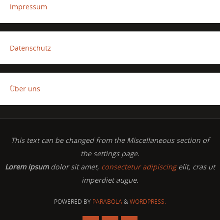
Impressum
Datenschutz
Über uns
This text can be changed from the Miscellaneous section of
the settings page.
Lorem ipsum
dolor sit amet,
consectetur adipiscing
elit, cras ut
imperdiet augue.
POWERED BY
PARABOLA
&
WORDPRESS.