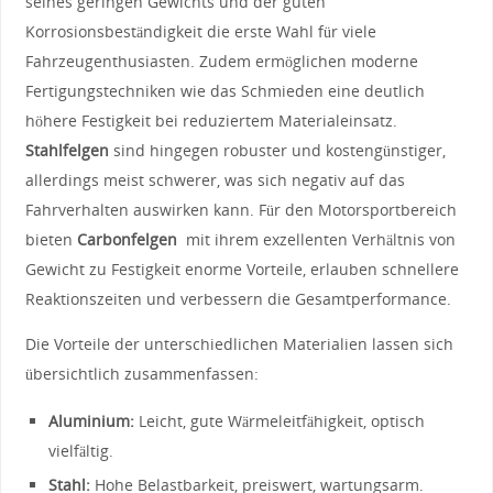
‍seines geringen Gewichts und der guten
Korrosionsbeständigkeit die erste Wahl für viele
Fahrzeugenthusiasten. Zudem⁢ ermöglichen moderne
Fertigungstechniken wie das Schmieden eine deutlich
höhere Festigkeit bei reduziertem Materialeinsatz.​
Stahlfelgen
⁣sind hingegen robuster⁢ und kostengünstiger,‌
allerdings ⁢meist schwerer, was sich⁢ negativ⁣ auf das⁢
Fahrverhalten ⁣auswirken ⁣kann. Für‍ den‍ Motorsportbereich
⁢bieten
Carbonfelgen
⁤ mit⁢ ihrem exzellenten Verhältnis von ​
Gewicht zu Festigkeit enorme ⁤Vorteile, erlauben schnellere
Reaktionszeiten und verbessern die Gesamtperformance.
Die Vorteile der unterschiedlichen Materialien lassen sich
übersichtlich zusammenfassen:
Aluminium:
Leicht, gute Wärmeleitfähigkeit, optisch
vielfältig.
Stahl:
Hohe Belastbarkeit, preiswert, ‍wartungsarm.