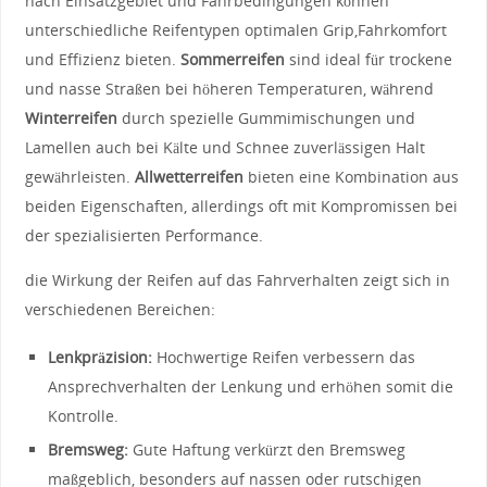
nach Einsatzgebiet ‍und Fahrbedingungen können
unterschiedliche Reifentypen optimalen Grip,Fahrkomfort
und Effizienz‍ bieten.
Sommerreifen
sind ideal ​für trockene
und⁢ nasse Straßen ⁣bei höheren‍ Temperaturen, während
Winterreifen
durch spezielle Gummimischungen‌ und
Lamellen auch ​bei Kälte und Schnee⁢ zuverlässigen Halt
gewährleisten.
Allwetterreifen
bieten eine Kombination aus
beiden Eigenschaften, ‌allerdings oft mit‍ Kompromissen bei
der spezialisierten Performance.
die ‍Wirkung der Reifen​ auf das ​Fahrverhalten zeigt sich in
verschiedenen⁣ Bereichen:
Lenkpräzision:
Hochwertige Reifen ‍verbessern⁢ das​
Ansprechverhalten der Lenkung ⁣und erhöhen somit die‍
Kontrolle.
Bremsweg:
Gute Haftung verkürzt den Bremsweg
maßgeblich, ‌besonders auf nassen ‌oder rutschigen‌