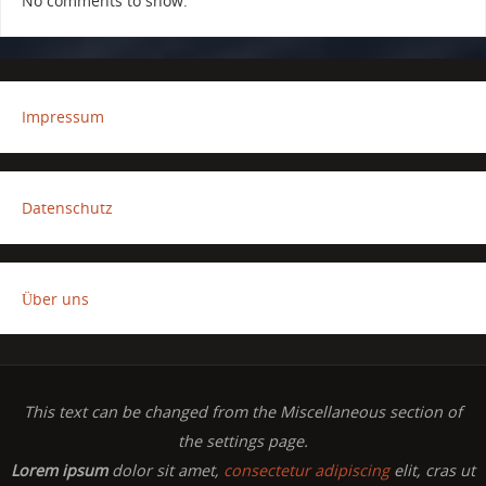
No comments to show.
Impressum
Datenschutz
Über uns
This text can be changed from the Miscellaneous section of
the settings page.
Lorem ipsum
dolor sit amet,
consectetur adipiscing
elit, cras ut