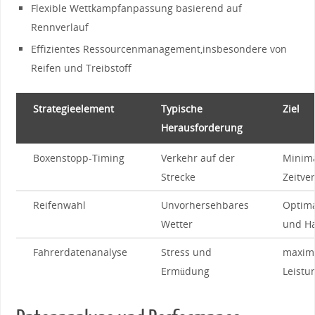
Flexible ⁤Wettkampfanpassung ⁤basierend auf
Rennverlauf
Effizientes Ressourcenmanagement,insbesondere ​von
Reifen und Treibstoff
Strategieelement
Typische
Ziel
Herausforderung
Boxenstopp-Timing
Verkehr auf der⁢
Minim
Strecke
Zeitver
Reifenwahl
Unvorhersehbares
Optima
Wetter
und Ha
Fahrerdatenanalyse
Stress und
maxim
Ermüdung
Leistu