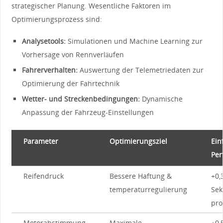
strategischer Planung. Wesentliche Faktoren im
⁢Optimierungsprozess sind:
Analysetools:
Simulationen und Machine Learning zur
Vorhersage von Rennverläufen
Fahrerverhalten:
Auswertung der Telemetriedaten ⁤zur
Optimierung der Fahrtechnik
Wetter-‌ und Streckenbedingungen:
Dynamische
Anpassung‍ der Fahrzeug-Einstellungen
Parameter
Optimierungsziel
Ein
Per
Reifendruck
Bessere Haftung &⁣
+0,
temperaturregulierung
Se
pro
Motorabstimmung
Maximale
+0,