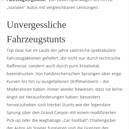
„sozialen”‌ Autos​ mit vergleichbaren Leistungen.
Unvergessliche
Fahrzeugstunts
Top Gear hat ⁣im ⁤Laufe der ‍Jahre zahlreiche spektakuläre
Fahrzeugaktionen geliefert, die ​nicht nur durch technische
Raffinesse, sondern auch durch pure Kreativität
beeindrucken. Von‌ halsbrecherischen ⁣Sprüngen über ‍enge
Kurven bis‌ hin zu ‌ausgefallenen Driftmanövern – die
Moderatoren haben ⁣immer wieder bewiesen, ‍dass sie keine
Angst vor Herausforderungen haben. besonders
hervorzuheben⁢ sind hierbei⁢ Stunts wie der legendäre‌
Sprung über den⁣ Grand ‍Canyon ⁢mit einem modifizierten
⁢Pick-up ⁣oder die‌ waghalsige⁤ „Car Football”-Challenge,bei
der Autos als Spieler fungieren⁢ und die Grenzen ‍des