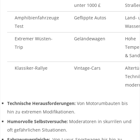
unter⁤ 1000 £
Straße
Amphibienfahrzeuge
Geflippte ⁤Autos
Land- 
Test
Wasser
Extremer ​Wüsten-
Geländewagen
Hohe
Trip
‍Tempe
& Sand
Klassiker-Rallye
Vintage-Cars
Altert
⁢Technik
moder
Technische‌ Herausforderungen:
Von Motorumbauten bis⁢
hin​ zu ⁣extremen ⁣Modifikationen.
Humorvolle​ Selbstversuche:
Moderatoren in skurrilen und
oft gefährlichen Situationen.
Fahrzeugvergleiche:
⁢ Von Luxus-Sportwagen ⁢bis‍ hin⁣ zu