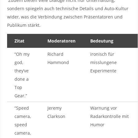
​ ⁣Zudem ‍bieten viele Dialoge nicht ‌nur‍ Unterhaltung,
sondern spiegeln auch technische Details⁣ und Auto-Kultur
wider, was​ die Verbindung zwischen Präsentatoren und
Publikum stärkt.
Zitat
Moderatoren
Bedeutung
“Oh my‍
Richard
ironisch⁤ für
god,
Hammond
misslungene
they’ve
Experimente
done‌ a‌
Top‍
Gear.”
“Speed ​
Jeremy
Warnung vor
camera,
Clarkson
Radarkontrolle mit
speed
‌Humor
camera,