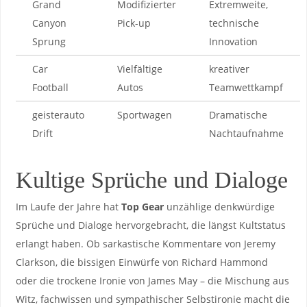
Grand
Modifizierter⁣
Extremweite,‌
Canyon
Pick-up
technische
Sprung
‍Innovation
Car
Vielfältige
kreativer
Football
Autos
Teamwettkampf
geisterauto
Sportwagen
Dramatische ​
⁣Drift
Nachtaufnahme
Kultige ⁣Sprüche⁤ und Dialoge
Im Laufe der ⁤Jahre hat
Top​ Gear
unzählige ‌denkwürdige
‍Sprüche ⁤und ⁢Dialoge hervorgebracht,‍ die längst ⁤Kultstatus​
erlangt haben. ⁤Ob sarkastische Kommentare von Jeremy
Clarkson,​ die bissigen ‍Einwürfe ⁤von Richard Hammond
oder die ⁤trockene ⁣Ironie von James May – die ⁤Mischung aus
⁤Witz,​ fachwissen und sympathischer Selbstironie macht die