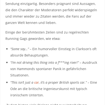
Sendung einzigartig. Besonders ⁢prägnant sind Aussagen,​
die den Charakter der Moderatoren perfekt ​widerspiegeln
und immer wieder ⁢zu Zitaten werden, die Fans auf der
⁣ganzen Welt kennen und lieben.
⁤Einige der⁢ berühmtesten Zeilen sind zu regelrechten
Running Gags geworden, wie etwa:
“Some say…”
– Ein‌ humorvoller Einstieg in Clarkson’s ⁣oft
absurde Behauptungen.
“I’m not ‌driving this thing​ into a f***ing river!”
– Ausdruck
von Hammonds⁤ spontaner Panik in⁢ gefährlichen
Situationen.
“This isn’t just‍ a
car
,​ it’s a proper British sports car.”
– ⁢Eine
Ode an⁤ die britische Ingenieurskunst ⁢mit​ typisch
ironischem Unterton.