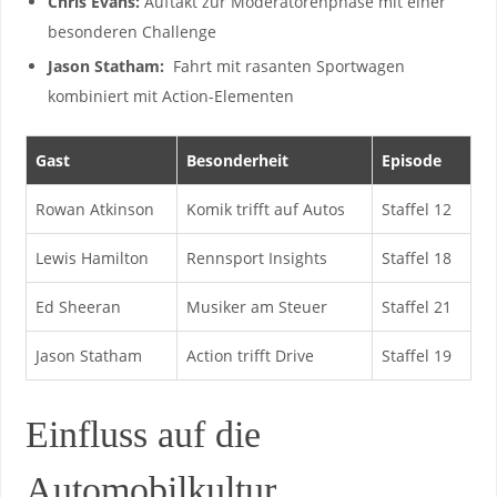
Chris Evans:
Auftakt zur‍ Moderatorenphase mit⁢ einer
besonderen‌ Challenge
Jason Statham:
⁢ Fahrt mit rasanten ‍Sportwagen
kombiniert mit Action-Elementen
Gast
Besonderheit
Episode
Rowan Atkinson
Komik trifft auf Autos
Staffel 12
Lewis Hamilton
Rennsport‍ Insights
Staffel 18
Ed Sheeran
Musiker am Steuer
Staffel ⁤21
Jason Statham
Action trifft Drive
Staffel 19
Einfluss ⁢auf die
Automobilkultur