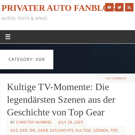
PRIVATER AUTO FANBLOG
AUTOS, TESTS & SPASS
CATEGORY:
VON
NO COMMENTS
Kultige TV-Momente: Die
legendärsten Szenen aus der
Geschichte von Top Gear
BY
CHRISTOF HUMMEL
JULY 28, 2025
AUS
,
DER
,
DIE
,
GEAR
,
GESCHICHTE
,
KULTIGE
,
SZENEN
,
TOP
,