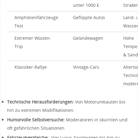
unter⁤ 1000 £
Straße
Amphibienfahrzeuge
Geflippte ⁤Autos
Land- 
Test
Wasser
Extremer ​Wüsten-
Geländewagen
Hohe
Trip
‍Tempe
& Sand
Klassiker-Rallye
Vintage-Cars
Altertü
⁢Technik
moder
Technische‌ Herausforderungen:
Von Motorumbauten bis⁢
hin​ zu ⁣extremen ⁣Modifikationen.
Humorvolle​ Selbstversuche:
Moderatoren in skurrilen und
oft gefährlichen Situationen.
Fahrzeugvergleiche:
⁢ Von Luxus-Sportwagen ⁢bis‍ hin⁣ zu