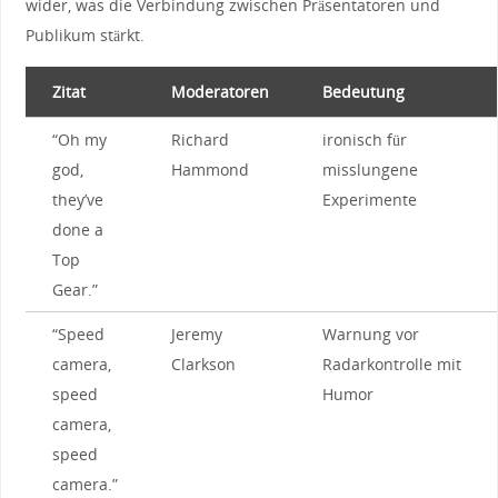
wider, was​ die Verbindung zwischen Präsentatoren und
Publikum stärkt.
Zitat
Moderatoren
Bedeutung
“Oh my‍
Richard
ironisch⁤ für
god,
Hammond
misslungene
they’ve
Experimente
done‌ a‌
Top‍
Gear.”
“Speed ​
Jeremy
Warnung vor
camera,
Clarkson
Radarkontrolle mit
speed
‌Humor
camera,
speed
camera.”