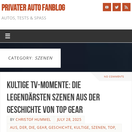
PRIVATER AUTO FANBLOG
AUTOS, TESTS & SPASS
CATEGORY:
SZENEN
NO COMMENTS
Kultige TV-Momente: Die
legendärsten Szenen aus der
Geschichte von Top Gear
BY
CHRISTOF HUMMEL
JULY 28, 2025
AUS
,
DER
,
DIE
,
GEAR
,
GESCHICHTE
,
KULTIGE
,
SZENEN
,
TOP
,