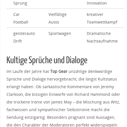
Sprung
‍Innovation
Car
Vielfältige
kreativer
Football
Autos
Teamwettkampf
geisterauto
Sportwagen
Dramatische ​
⁣Drift
Nachtaufnahme
Kultige ⁣Sprüche⁤ und Dialoge
Im Laufe der ⁤Jahre hat
Top​ Gear
unzählige ‌denkwürdige
‍Sprüche ⁤und ⁢Dialoge hervorgebracht,‍ die längst ⁤Kultstatus​
erlangt haben. ⁤Ob sarkastische Kommentare von Jeremy
Clarkson,​ die bissigen ‍Einwürfe ⁤von Richard Hammond oder
die ⁤trockene ⁣Ironie von James May – die ⁤Mischung aus ⁤Witz,​
fachwissen und sympathischer Selbstironie macht die
Sendung einzigartig. Besonders ⁢prägnant sind Aussagen,​
die den Charakter der Moderatoren perfekt ​widerspiegeln