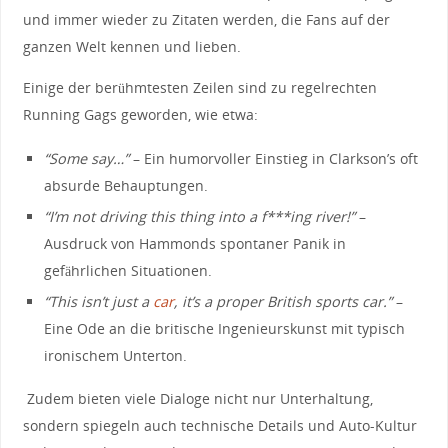
und immer wieder ⁢zu Zitaten werden, die Fans auf der
⁣ganzen Welt kennen und lieben.
⁤Einige der⁢ berühmtesten Zeilen sind zu regelrechten
Running Gags geworden, wie etwa:
“Some say…”
– Ein‌ humorvoller Einstieg in Clarkson’s ⁣oft
absurde Behauptungen.
“I’m not ‌driving this thing​ into a f***ing river!”
–
Ausdruck von Hammonds⁤ spontaner Panik in⁢
gefährlichen Situationen.
“This isn’t just‍ a
car
,​ it’s a proper British sports car.”
–
⁢Eine Ode an⁤ die britische Ingenieurskunst ⁢mit​ typisch
ironischem Unterton.
​ ⁣Zudem ‍bieten viele Dialoge nicht ‌nur‍ Unterhaltung,
sondern spiegeln auch technische Details⁣ und Auto-Kultur