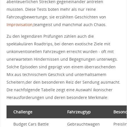
abenteuerlichen Strecken gegeneinander antreten
mussten. Diese ‍Tests ‍boten‍ mehr als nur reine
Fahrzeugbewertunge; sie erzählten Geschichten von
Improvisation
,teamgeist und manchmal auch ‍Chaos.
Zu den legendären ‌Prüfungen zählen auch die
spektakulären ​Roadtrips, ‍bei⁣ denen exotische ‍Ziele⁣ mit
unkonventionellen⁤ Fahrzeugen erreicht wurden‌ -​ oft mit
unerwarteten Hindernissen ⁣und Begegnungen unterwegs.
Solche⁤ Episoden sind geprägt von​ einem überraschenden
Mix aus technischem Geschick‍ und unterhaltsamem
Scheitern,der‍ den‌ besonderen Reiz der Sendung ausmacht.
Die​ nachfolgende Tabelle zeigt eine Auswahl ‌ikonischer⁢
Herausforderungen und deren besondere⁢ Merkmale:
Challenge
Fahrzeugtyp
Besond
Budget Cars Battle
Gebrauchtwagen
Preislim