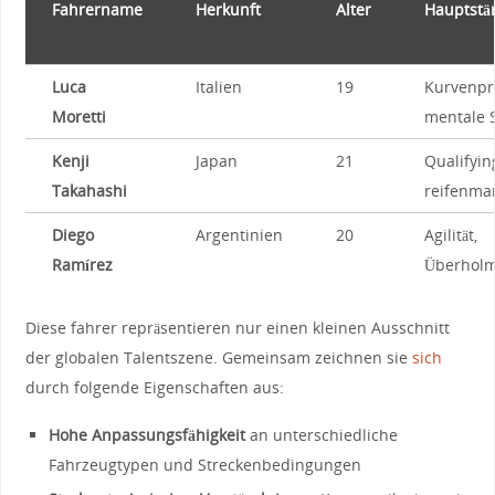
Fahrername
Herkunft
Alter
Hauptstä
Luca
Italien
19
Kurvenprä
Moretti
mentale⁢ 
Kenji
Japan
21
Qualifyin
⁤Takahashi
reifenm
Diego⁣
Argentinien
20
Agilität,
Ramírez
Überholm
Diese fahrer⁤ repräsentieren nur einen kleinen Ausschnitt
der ⁣globalen​ Talentszene.⁣ Gemeinsam ⁣zeichnen sie
sich
durch folgende Eigenschaften aus:
Hohe Anpassungsfähigkeit
an unterschiedliche
Fahrzeugtypen ⁢und Streckenbedingungen