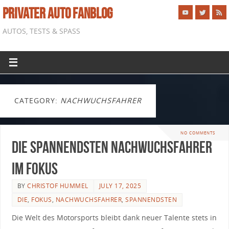
PRIVATER AUTO FANBLOG
AUTOS, TESTS & SPASS
CATEGORY:
NACHWUCHSFAHRER
NO COMMENTS
Die spannendsten Nachwuchsfahrer
im Fokus
BY
CHRISTOF HUMMEL
JULY 17, 2025
DIE
,
FOKUS
,
NACHWUCHSFAHRER
,
SPANNENDSTEN
Die ‌Welt des Motorsports bleibt dank ‍neuer ‍Talente ⁤stets in