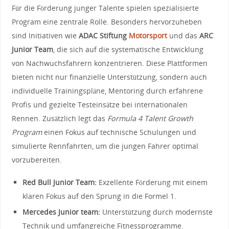
Für die ​Förderung junger Talente spielen ​spezialisierte
⁤Program eine zentrale ⁣Rolle.​ Besonders ⁣hervorzuheben‍
sind Initiativen wie
ADAC Stiftung
Motorsport
und das
ARC
Junior Team
, die‌ sich auf ‍die‌ systematische ⁣Entwicklung
von ⁢Nachwuchsfahrern konzentrieren. Diese Plattformen
bieten nicht nur finanzielle Unterstützung, sondern auch
individuelle Trainingspläne, Mentoring ⁤durch erfahrene
Profis und ⁢gezielte​ Testeinsätze bei internationalen
Rennen. Zusätzlich legt ‌das⁢
Formula 4 Talent Growth
Program
einen Fokus auf technische Schulungen ​und
simulierte Rennfahrten, um die jungen Fahrer optimal
vorzubereiten.
Red ‌Bull Junior‍ Team:
Exzellente Förderung⁣ mit einem
klaren Fokus auf den⁢ Sprung​ in die Formel‍ 1.
Mercedes Junior team:
Unterstützung durch⁢ modernste
Technik ⁣und umfangreiche Fitnessprogramme.