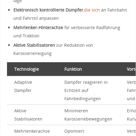
lage
Elektronisch kontrollierte Dämpfer
,
die sich
‌an Fahrbahn
und Fahrstil anpassen
Mehrlenker-Hinterachse
für verbesserte Radführung
und Traktion
Aktive Stabilisatoren
zur Reduktion von
Karosserieneigung
Technologie
Funktion
Vort
Adaptive
Dämpfer reagieren in
Verb
Dämpfer
Echtzeit auf
Fahr
Fahrbedingungen
und
Aktive
Minimieren
Erhö
Stabilisatoren
Karosseriebewegungen
Kurv
Mehrlenkerachse
Optimiert
Verb