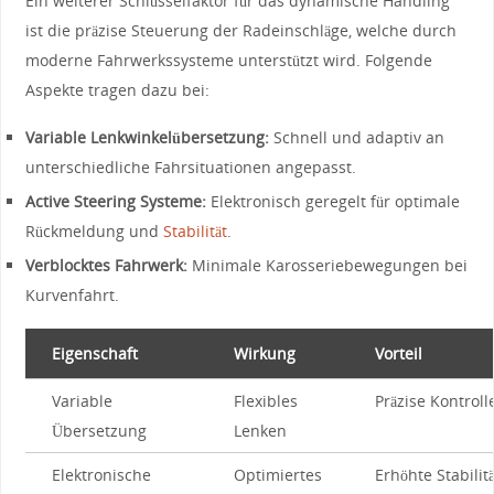
Ein ‍weiterer Schlüsselfaktor für das dynamische Handling
ist die präzise Steuerung⁤ der ⁤Radeinschläge, welche durch
‍moderne Fahrwerkssysteme unterstützt wird. Folgende
Aspekte tragen⁢ dazu bei:
Variable Lenkwinkelübersetzung:
Schnell und adaptiv an
unterschiedliche Fahrsituationen angepasst.
Active Steering Systeme:
Elektronisch geregelt für optimale
Rückmeldung und
Stabilität
.
Verblocktes Fahrwerk:
Minimale Karosseriebewegungen bei
‌Kurvenfahrt.
Eigenschaft
Wirkung
Vorteil
Variable
Flexibles
Präzise ​Kontroll
Übersetzung
Lenken
Elektronische
Optimiertes
Erhöhte Stabilitä