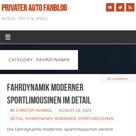
PRIVATER AUTO FANBLOG
AUTOS, TESTS & SPASS
CATEGORY:
FAHRDYNAMIK
NO COMMENTS
Fahrdynamik moderner
Sportlimousinen im Detail
BY
CHRISTOF HUMMEL
AUGUST 20, 2025
DETAIL
,
FAHRDYNAMIK
,
MODERNER
,
SPORTLIMOUSINEN
Die Fahrdynamik moderner sportlimousinen vereint