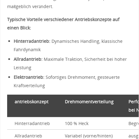
maßgeblich verändert.
Typische Vorteile verschiedener⁢ Antriebskonzepte auf
einen‍ Blick:
Hinterradantrieb:
Dynamisches Handling, klassische
Fahrdynamik
Allradantrieb:
Maximale Traktion, Sicherheit bei hoher
Leistung
Elektroantrieb:
Sofortiges Drehmoment, gesteuerte⁣
Kraftverteilung
antriebskonzept
Drehmomentverteilung
Perf
bei 
Hinterradantrieb
100 % Heck
Begr
Allradantrieb
Variabel (vorne/hinten)
ausg