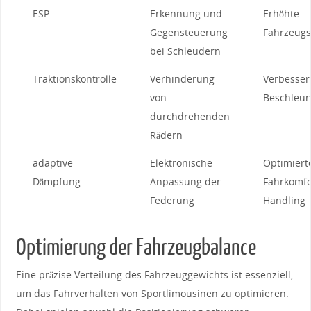
ESP
Erkennung und
Erhöhte
Gegensteuerung
Fahrzeugst
bei Schleudern
Traktionskontrolle
Verhinderung
Verbesser
von
Beschleu
durchdrehenden
Rädern
adaptive⁤
Elektronische
Optimiert
Dämpfung
Anpassung der
Fahrkomfo
Federung
Handling
Optimierung der Fahrzeugbalance
Eine⁤ präzise Verteilung des Fahrzeuggewichts ⁤ist essenziell,
um das Fahrverhalten von Sportlimousinen zu optimieren.