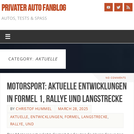
PRIVATER AUTO FANBLOG
AUTOS, TESTS & SPASS
CATEGORY:
AKTUELLE
NO COMMENTS
Motorsport: Aktuelle Entwicklungen
in Formel 1, Rallye und Langstrecke
BY
CHRISTOF HUMMEL
MARCH 28, 2025
AKTUELLE
,
ENTWICKLUNGEN
,
FORMEL
,
LANGSTRECKE
,
RALLYE
,
UND