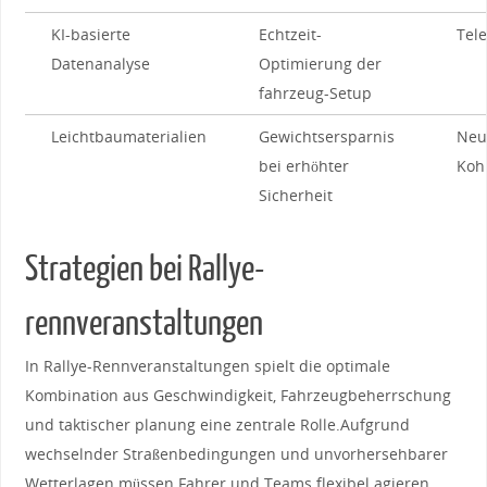
KI-basierte
Echtzeit-
Tel
Datenanalyse
Optimierung der‍
fahrzeug-Setup
Leichtbaumaterialien
Gewichtsersparnis
Neu
bei ‍erhöhter
Koh
Sicherheit
Strategien ⁢bei Rallye-
rennveranstaltungen
In⁣ Rallye-Rennveranstaltungen ⁤spielt die ⁣optimale
Kombination aus Geschwindigkeit, Fahrzeugbeherrschung
und taktischer planung eine zentrale Rolle.Aufgrund
wechselnder Straßenbedingungen‌ und unvorhersehbarer
Wetterlagen müssen Fahrer und Teams⁣ flexibel agieren.