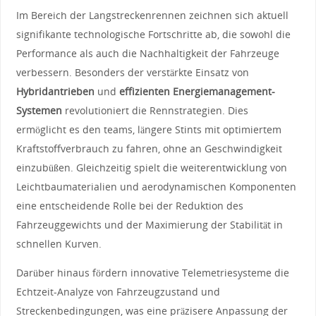
Im Bereich der Langstreckenrennen ⁢zeichnen sich ⁣aktuell
signifikante‌ technologische Fortschritte ab, die sowohl‍ die
Performance ⁣als auch die⁢ Nachhaltigkeit der Fahrzeuge
verbessern. Besonders der verstärkte Einsatz von ⁤
Hybridantrieben
und
effizienten Energiemanagement-
Systemen
revolutioniert die Rennstrategien.⁢ Dies
‌ermöglicht es den teams, längere Stints mit optimiertem
Kraftstoffverbrauch‌ zu fahren, ohne ⁤an Geschwindigkeit
⁤einzubüßen. Gleichzeitig spielt die weiterentwicklung ‍von
Leichtbaumaterialien ​und ‍aerodynamischen Komponenten
eine ‌entscheidende‌ Rolle bei​ der Reduktion des
Fahrzeuggewichts und ⁣der Maximierung der Stabilität ⁣in
schnellen‍ Kurven.
Darüber hinaus fördern⁢ innovative ⁢Telemetriesysteme​ die
Echtzeit-Analyze​ von Fahrzeugzustand und
Streckenbedingungen, was eine präzisere Anpassung der