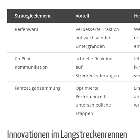
Strategieelement
Vorteil
He
Reifenwahl
Verbesserte Traktion
We
‌auf wechselnden
er
Untergründen
en
Co-Pilot-
schnelle Reaktion
fe
Kommunikation
auf
kö
Streckenänderungen
⁣v
Fahrzeugabstimmung
Optimierte
Lim
Performance für
‍a
unterschiedliche
‌w
Etappen
Innovationen im⁤ Langstreckenrennen