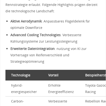
Rennstrategie erlaubt.​ Folgende Highlights prägen derzeit
die technologische Landschaft:
Aktive Aerodynamik
: Anpassbares Flügeldelenk für​
optimale Downforce
Advanced Cooling Technologies
: Verbesserte
Kühlungssysteme zur Leistungssteigerung
Erweiterte Datenintegration
: nutzung von KI zur‌
Vorhersage ‌von⁤ Reifenverschleiß⁣ und
Strategieoptimierung
Technologie
Vorteil
Beispielherst
hybrid-
Erhöhte
Toyota⁣ Gazoo
energiespeicher
Energieeffizienz
Racing
Carbon-
Verbesserte
Rebellion Ra