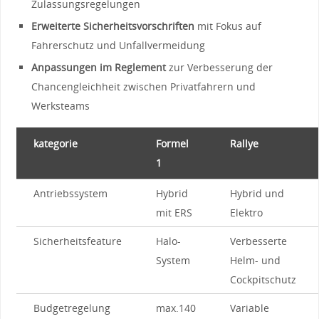
Zulassungsregelungen
Erweiterte Sicherheitsvorschriften
⁢mit Fokus auf
Fahrerschutz⁢ und Unfallvermeidung
Anpassungen im⁣ Reglement
⁣zur Verbesserung der
Chancengleichheit zwischen Privatfahrern​ und⁤
Werksteams
kategorie
Formel
Rallye
1
Antriebssystem
Hybrid⁣
Hybrid und
mit​ ERS
Elektro
Sicherheitsfeature
Halo-
Verbesserte⁤
System
Helm-‍ und⁣
Cockpitschutz
Budgetregelung
max.140​
Variable ​